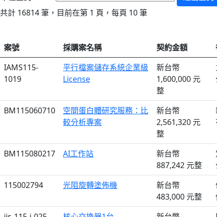
共計 16814 筆，目前在第 1 頁，每頁 10 筆
案號
採購案名稱
契約金額
IAMS115-
平行檔案儲存系統企業級
新台幣
1019
License
1,600,000 元
整
BM115060710
空間蛋白體研究服務：比
新台幣
較分析專案
2,561,320 元
整
BM115080217
AI工作站
新台幣
887,242 元整
115002794
光阻旋轉塗佈機
新台幣
483,000 元整
iis-115-i-025
核心交換器1台
新台幣